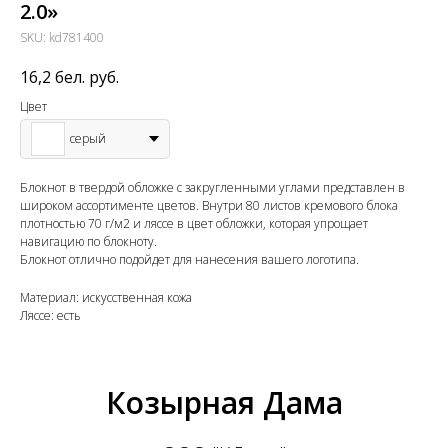
2.0»
SKU:
kd781400
16,2
бел. руб.
Цвет
серый
Блокнот в твердой обложке с закругленными углами представлен в
широком ассортименте цветов. Внутри 80 листов кремового блока
плотностью 70 г/м2 и ляссе в цвет обложки, которая упрощает
навигацию по блокноту.
Блокнот отлично подойдет для нанесения вашего логотипа.
Материал: искусственная кожа
Ляссе: есть
Козырная Дама