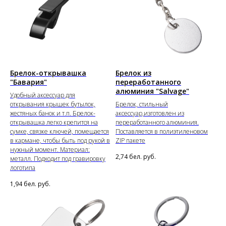
Брелок-открывашка
Брелок из
"Бавария"
переработанного
алюминия "Salvage"
Удобный аксессуар для
открывания крышек бутылок,
Брелок, стильный
жестяных банок и т.п. Брелок-
аксессуар,изготовлен из
открывашка легко крепится на
переработанного алюминия.
сумке, связке ключей, помещается
Поставляется в полиэтиленовом
в кармане, чтобы быть под рукой в
ZIP пакете
нужный момент. Материал:
2,74
бел. руб.
металл. Подходит под гравировку
логотипа
1,94
бел. руб.