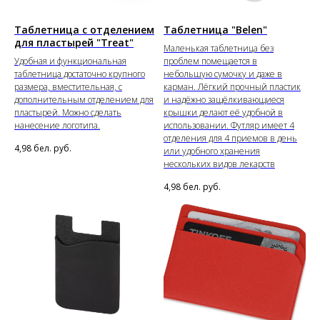
Таблетница с отделением
Таблетница "Belen"
для пластырей "Treat"
Маленькая таблетница без
Удобная и функциональная
проблем помещается в
таблетница достаточно крупного
небольшую сумочку и даже в
размера, вместительная, с
карман. Лёгкий прочный пластик
дополнительным отделением для
и надёжно защёлкивающиеся
пластырей. Можно сделать
крышки делают её удобной в
нанесение логотипа.
использовании. Футляр имеет 4
отделения для 4 приемов в день
4,98
бел. руб.
или удобного хранения
нескольких видов лекарств
4,98
бел. руб.