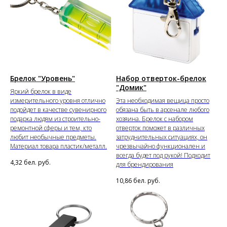
Брелок "Уровень"
Набор отверток-брелок
"Домик"
Яркий брелок в виде
измерительного уровня отлично
Эта необходимая вещица просто
подойдет в качестве сувенирного
обязана быть в арсенале любого
подарка людям из строительно-
хозяина. Брелок с набором
ремонтной сферы и тем, кто
отверток поможет в различных
любит необычные предметы.
затруднительных ситуациях, он
Материал товара пластик/металл.
чрезвычайно функционален и
всегда будет под рукой! Подходит
4,32
бел. руб.
для брендирования
10,86
бел. руб.