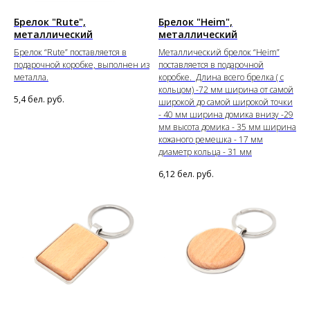
Брелок "Rute",
Брелок "Heim",
металлический
металлический
Брелок “Rute” поставляется в
Металлический брелок “Heim”
подарочной коробке, выполнен из
поставляется в подарочной
металла.
коробке. Длина всего брелка ( с
кольцом) -72 мм ширина от самой
5,4
бел. руб.
широкой до самой широкой точки
- 40 мм ширина домика внизу -29
мм высота домика - 35 мм ширина
кожаного ремешка - 17 мм
диаметр кольца - 31 мм
6,12
бел. руб.