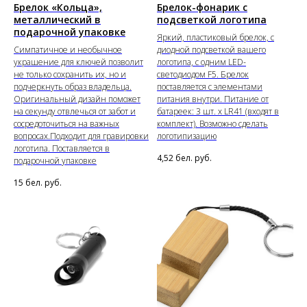
Брелок «Кольца»,
Брелок-фонарик с
металлический в
подсветкой логотипа
подарочной упаковке
Яркий, пластиковый брелок, с
Симпатичное и необычное
диодной подсветкой вашего
украшение для ключей позволит
логотипа, с одним LED-
не только сохранить их, но и
светодиодом F5. Брелок
подчеркнуть образ владельца.
поставляется с элементами
Оригинальный дизайн поможет
питания внутри. Питание от
на секунду отвлечься от забот и
батареек: 3 шт. х LR41 (входят в
сосредоточиться на важных
комплект). Возможно сделать
вопросах.Подходит для гравировки
логотипизацию
логотипа. Поставляется в
4,52
бел. руб.
подарочной упаковке
15
бел. руб.