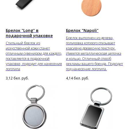
Брелок "Long" в
Брелок "Napoli"
подарочной упаковке
Брелок выполнен из дерева,
Стильный брелок из
полировка которого открывает
искусственной кожи станет
красивую древесную текстуру.
отличным сувениром для каждого,
Имеется металлическоая цепочка
поставляется в подарочной
и кольцо. Отличный способ
упаковке, подходит для нанесения
рекламы вашего бренда. Подходит
логотипа
под нанесение логотипа.
3,12
бел. руб.
4,14
бел. руб.