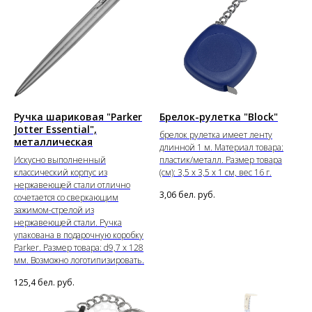
Ручка шариковая "Parker
Брелок-рулетка "Block"
Jotter Essential",
брелок рулетка имеет ленту
металлическая
длинной 1 м. Материал товара:
Искусно выполненный
пластик/металл. Размер товара
классический корпус из
(см): 3,5 х 3,5 х 1 см, вес 16 г.
нержавеющей стали отлично
3,06
бел. руб.
сочетается со сверкающим
зажимом-стрелой из
нержавеющей стали. Ручка
упакована в подарочную коробку
Parker. Размер товара: d9,7 х 128
мм. Возможно логотипизировать.
125,4
бел. руб.