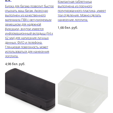
Компактная таблетница
Бирка для багажа позволит быстро
выполнена из прочного
отыскать ваш багаж. Аксессуар
полупрозрачного пластика, имеет
выполнен из качественного
три отделения. Можно сделать
материала ПВХ с регулируемым
нанесение логотипа.
ремешком для надежной
1,68
бел. руб.
фиксации, внутри имеется
информационный вкладыш (94 х
62 мм) для написания личных
данных: ФИО и телефона.
Глянцевая поверхность может
использоваться для нанесения
логотипа.
4,98
бел. руб.