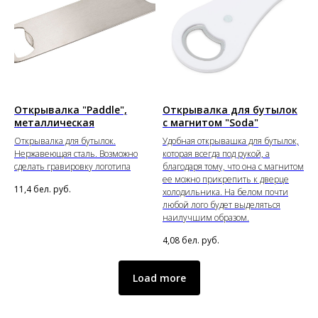
Открывалка "Paddle",
Открывалка для бутылок
металлическая
с магнитом "Soda"
Открывалка для бутылок.
Удобная открывашка для бутылок,
Нержавеющая сталь. Возможно
которая всегда под рукой, а
сделать гравировку логотипа
благодаря тому, что она с магнитом
ее можно прикрепить к дверце
11,4
бел. руб.
холодильника. На белом почти
любой лого будет выделяться
наилучшим образом.
4,08
бел. руб.
Load more