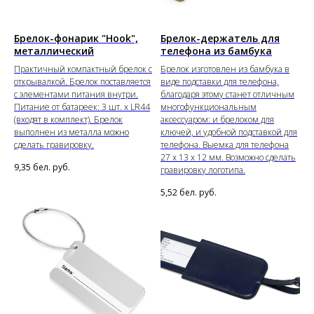
Брелок-фонарик "Hook",
Брелок-держатель для
металлический
телефона из бамбука
Практичный компактный брелок с
Брелок изготовлен из бамбука в
открывалкой. Брелок поставляется
виде подставки для телефона,
с элементами питания внутри.
благодаря этому станет отличным
Питание от батареек: 3 шт. х LR44
многофункциональным
(входят в комплект). Брелок
аксессуаром: и брелоком для
выполнен из металла можно
ключей, и удобной подставкой для
сделать гравировку.
телефона. Выемка для телефона
27 х 13 х 12 мм. Возможно сделать
9,35
бел. руб.
гравировку логотипа.
5,52
бел. руб.