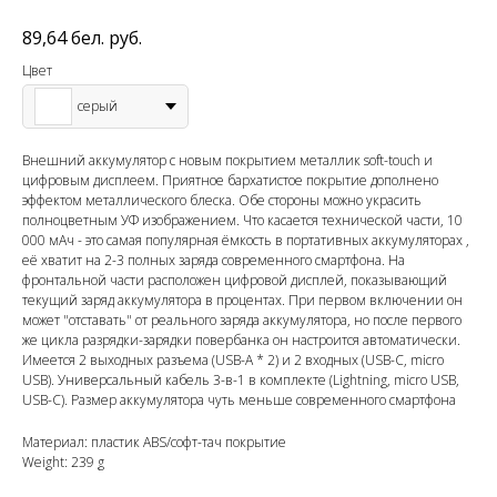
89,64
бел. руб.
Цвет
серый
Внешний аккумулятор с новым покрытием металлик soft-touch и
цифровым дисплеем. Приятное бархатистое покрытие дополнено
эффектом металлического блеска. Обе стороны можно украсить
полноцветным УФ изображением. Что касается технической части, 10
000 мАч - это самая популярная ёмкость в портативных аккумуляторах ,
её хватит на 2-3 полных заряда современного смартфона. На
фронтальной части расположен цифровой дисплей, показывающий
текущий заряд аккумулятора в процентах. При первом включении он
может "отставать" от реального заряда аккумулятора, но после первого
же цикла разрядки-зарядки повербанка он настроится автоматически.
Имеется 2 выходных разъема (USB-A * 2) и 2 входных (USB-C, micro
USB). Универсальный кабель 3-в-1 в комплекте (Lightning, micro USB,
USB-C). Размер аккумулятора чуть меньше современного смартфона
Материал: пластик ABS/софт-тач покрытие
Weight: 239 g