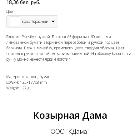
18,36
бел. руб.
Цвет
крафт/красный
Блокнот Priestly с ручкой. Блокнот А5 формата с 60 листами
линованной бумаги вторичной переработки и ручкой под цвет
блокнота. Блок в линейку, кремового цвета, твердая обложка. Цвет
чернил в ручке черный, механизм нажимной. На обложку блокнота и
ручку можно нанести яркий логотип.
Материал: картон, бумага
LxWxH: 135x177x8 mm
Weight: 127 g
Козырная Дама
ООО "КДама"