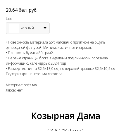
20,64
бел. руб.
Цвет
черный
• Поверхность материала Soft матовая, с приятной на ощупь
однородной фактурой. Минималистичная и строгая.
• Плотность бумаги 80 гр/м2.
• Первые страницы блока выделены под личную и полезную
информацию, календарь с 2024 года
• Размер планинга 32,5х13,0 см, по верхней крышке 32,5х10,5 см.
Подходит для нанесения логотипа.
Материал: софт тач
Ляссе: нет
Козырная Дама
ООО "КДама"