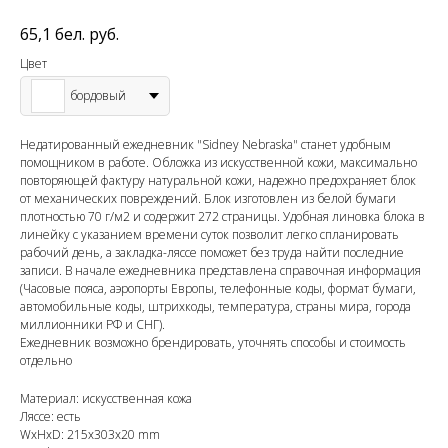
65,1
бел. руб.
Цвет
бордовый
Недатированный ежедневник "Sidney Nebraska" станет удобным
помощником в работе. Обложка из искусственной кожи, максимально
повторяющей фактуру натуральной кожи, надежно предохраняет блок
от механических повреждений. Блок изготовлен из белой бумаги
плотностью 70 г/м2 и содержит 272 страницы. Удобная линовка блока в
линейку с указанием времени суток позволит легко спланировать
рабочий день, а закладка-ляссе поможет без труда найти последние
записи. В начале ежедневника представлена справочная информация
(Часовые пояса, аэропорты Европы, телефонные коды, формат бумаги,
автомобильные коды, штрихкоды, температура, страны мира, города
миллионники РФ и СНГ).
Ежедневник возможно брендировать, уточнять способы и стоимость
отдельно
Материал: искусственная кожа
Ляссе: есть
WxHxD: 215x303x20 mm