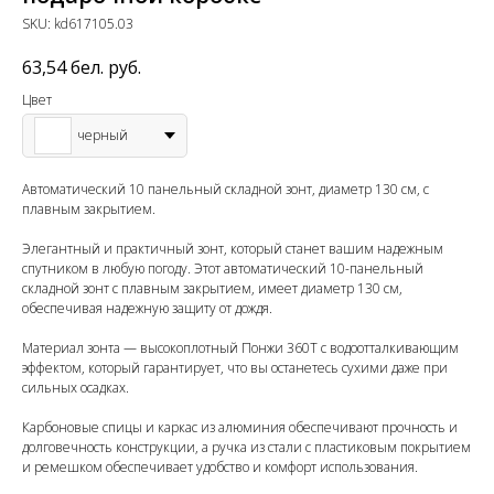
SKU:
kd617105.03
63,54
бел. руб.
Цвет
черный
Автоматический 10 панельный складной зонт, диаметр 130 см, с
плавным закрытием.
Элегантный и практичный зонт, который станет вашим надежным
спутником в любую погоду. Этот автоматический 10-панельный
складной зонт с плавным закрытием, имеет диаметр 130 см,
обеспечивая надежную защиту от дождя.
Материал зонта — высокоплотный Понжи 360T с водоотталкивающим
эффектом, который гарантирует, что вы останетесь сухими даже при
сильных осадках.
Карбоновые спицы и каркас из алюминия обеспечивают прочность и
долговечность конструкции, а ручка из стали с пластиковым покрытием
и ремешком обеспечивает удобство и комфорт использования.