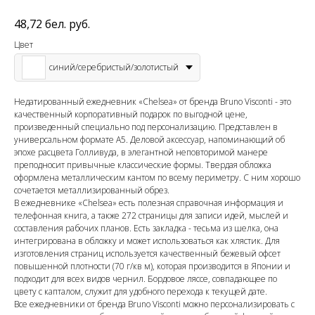
48,72
бел. руб.
Цвет
синий/серебристый/золотистый
Недатированный ежедневник «Chelsea» от бренда Bruno Visconti - это
качественный корпоративный подарок по выгодной цене,
произведенный специально под персонализацию. Представлен в
универсальном формате А5. Деловой аксессуар, напоминающий об
эпохе расцвета Голливуда, в элегантной неповторимой манере
преподносит привычные классические формы. Твердая обложка
оформлена металлическим кантом по всему периметру. С ним хорошо
сочетается металлизированный обрез.
В ежедневнике «Chelsea» есть полезная справочная информация и
телефонная книга, а также 272 страницы для записи идей, мыслей и
составления рабочих планов. Есть закладка - тесьма из шелка, она
интегрирована в обложку и может использоваться как хлястик. Для
изготовления страниц используется качественный бежевый офсет
повышенной плотности (70 г/кв м), которая производится в Японии и
подходит для всех видов чернил. Бордовое ляссе, совпадающее по
цвету с капталом, служит для удобного перехода к текущей дате.
Все ежедневники от бренда Bruno Visconti можно персонализировать с