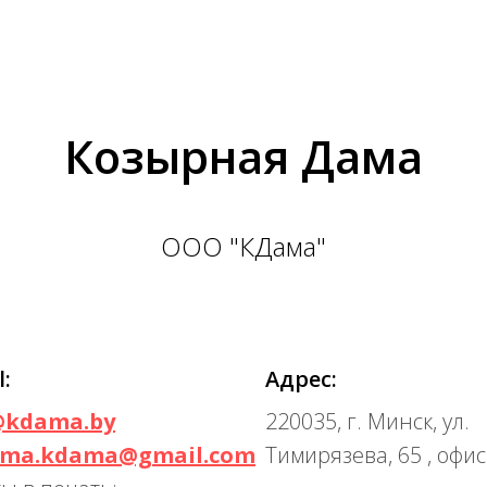
Козырная Дама
ООО "КДама"
l:
Адрес:
@kdama.by
220035, г. Минск, ул.
ama.kdama@gmail.com
Тимирязева, 65 , офис