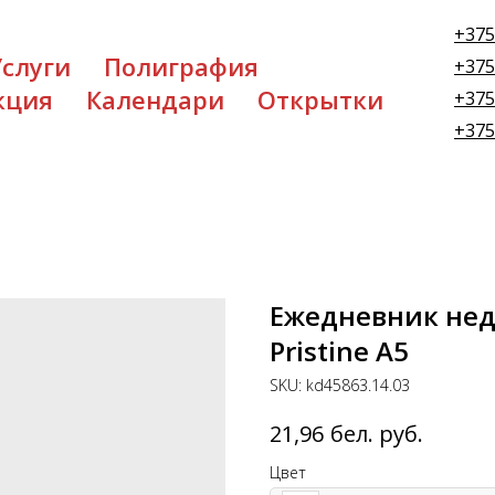
+375
Услуги
Полиграфия
+375
кция
Календари
Открытки
+375
+375
Ежедневник нед
Pristine А5
SKU:
kd45863.14.03
бел. руб.
21,96
Цвет