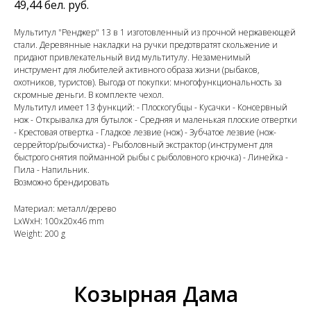
49,44
бел. руб.
Мультитул "Ренджер" 13 в 1 изготовленный из прочной нержавеющей
стали. Деревянные накладки на ручки предотвратят скольжение и
придают привлекательный вид мультитулу. Незаменимый
инструмент для любителей активного образа жизни (рыбаков,
охотников, туристов). Выгода от покупки: многофункциональность за
скромные деньги. В комплекте чехол.
Мультитул имеет 13 функций: - Плоскогубцы - Кусачки - Консервный
нож - Открывалка для бутылок - Средняя и маленькая плоские отвертки
- Крестовая отвертка - Гладкое лезвие (нож) - Зубчатое лезвие (нож-
серрейтор/рыбочистка) - Рыболовный экстрактор (инструмент для
быстрого снятия пойманной рыбы с рыболовного крючка) - Линейка -
Пила - Напильник.
Возможно брендировать
Материал: металл/дерево
LxWxH: 100x20x46 mm
Weight: 200 g
Козырная Дама