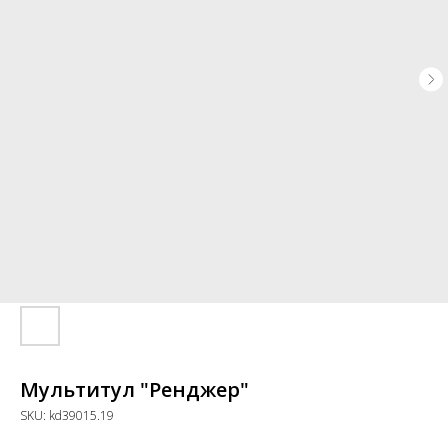
Мультитул "Ренджер"
SKU:
kd39015.19