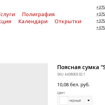
+375
Услуги
Полиграфия
+375
кция
Календари
Открытки
+375
+375
Поясная сумка "S
SKU:
kd38003.02.1
бел. руб.
10,08
Цвет
черный