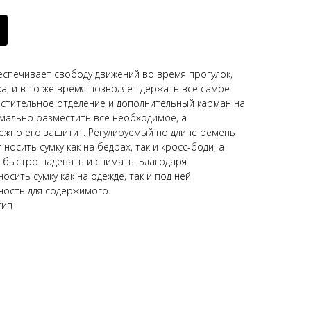
еспечивает свободу движений во время прогулок,
а, и в то же время позволяет держать все самое
стительное отделение и дополнительный карман на
мально разместить все необходимое, а
жно его защитит. Регулируемый по длине ремень
осить сумку как на бедрах, так и кросс-боди, а
 быстро надевать и снимать. Благодаря
сить сумку как на одежде, так и под ней
ность для содержимого.
тип