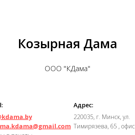
Козырная Дама
ООО "КДама"
l:
Адрес:
@kdama.by
220035, г. Минск, ул.
ama.kdama@gmail.com
Тимирязева, 65 , офис