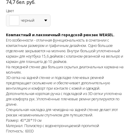
74,7
бел. руб.
Цвет
черный
Компактный и лаконичный городской рюкзак WEASEL.
Его особенности - отличная функциональность в сочетании с
компактным размером и графичным дизайном. Одно большое
отделение закрывается на молнию. Внутри большой уплотненный
карман для ноутбука 15,6 дюймов с клапаном-резинкой на велькро и
карман для планшета до 10 дюймов.
На передней стенке два больших скрытых диагональных кармана на
молниях.
3D-сетка на задней стенке и подкладке плечевых ремней
предотвращает скольжение и обеспечивает дополнительную
вентиляцию и комфорт при контакте с кожей и одеждой.
Дополнительная короткая ручка с подкладкой из 3D-сетки уплотнена
для комфорта рук. Уплотнённые плечевые ремни регулируются по
длине.
Специальная накладка для чемодана на задней стенке делает этот
рюкзак незаменимым спутником для путешествий.
Размер: 40*28*19 см
Материал: Полиэстер с водонепроницаемой пропиткой
Плотность: 600D