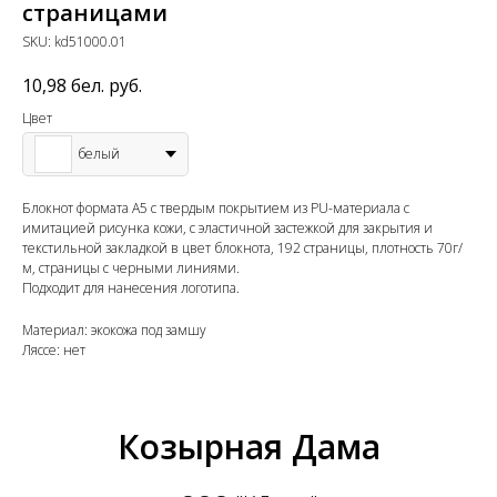
страницами
SKU:
kd51000.01
10,98
бел. руб.
Цвет
белый
Блокнот формата А5 с твердым покрытием из PU-материала с
имитацией рисунка кожи, с эластичной застежкой для закрытия и
текстильной закладкой в цвет блокнота, 192 страницы, плотность 70г/
м, страницы с черными линиями.
Подходит для нанесения логотипа.
Материал: экокожа под замшу
Ляссе: нет
Козырная Дама