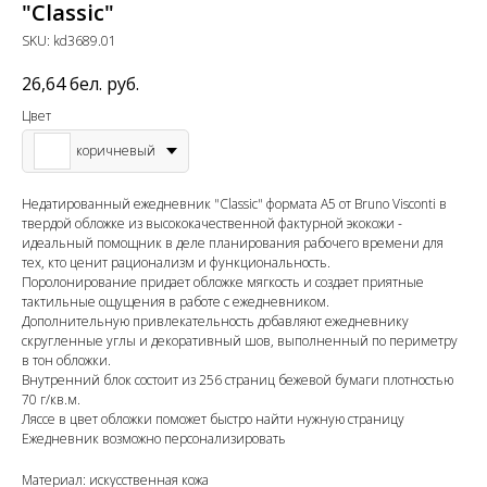
"Classic"
SKU:
kd3689.01
26,64
бел. руб.
Цвет
коричневый
Недатированный ежедневник "Classic" формата А5 от Bruno Visconti в
твердой обложке из высококачественной фактурной экокожи -
идеальный помощник в деле планирования рабочего времени для
тех, кто ценит рационализм и функциональность.
Поролонирование придает обложке мягкость и создает приятные
тактильные ощущения в работе с ежедневником.
Дополнительную привлекательность добавляют ежедневнику
скругленные углы и декоративный шов, выполненный по периметру
в тон обложки.
Внутренний блок состоит из 256 страниц бежевой бумаги плотностью
70 г/кв.м.
Ляссе в цвет обложки поможет быстро найти нужную страницу
Ежедневник возможно персонализировать
Материал: искусственная кожа